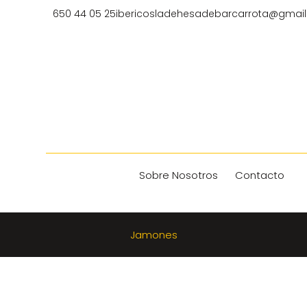
650 44 05 25
ibericosladehesadebarcarrota@gmai
Sobre Nosotros
Contacto
Jamones