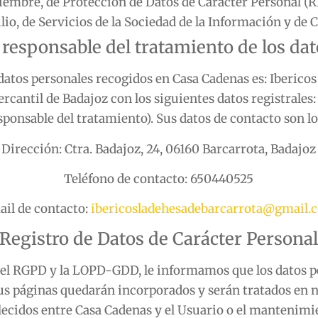
iembre, de Protección de Datos de Carácter Personal (
ulio, de Servicios de la Sociedad de la Información y de
 responsable del tratamiento de los da
 datos personales recogidos en
Casa Cadenas
es:
Ibericos
rcantil de Badajoz
con los siguientes datos registrales:
sponsable del tratamiento). Sus datos de contacto son lo
Dirección:
Ctra. Badajoz, 24, 06160 Barcarrota, Badajoz
Teléfono de contacto:
650440525
il de contacto:
ibericosladehesadebarcarrota@gmail.
Registro de Datos de Carácter Persona
 el RGPD y la LOPD-GDD, le informamos que los datos 
s páginas quedarán incorporados y serán tratados en nues
lecidos entre
Casa Cadenas
y el Usuario o el mantenimie